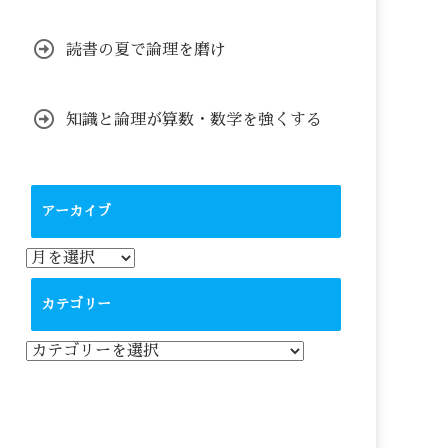
読書の夏で論理を磨け
知識と論理が算数・数学を強くする
アーカイブ
ア
ー
カ
カテゴリー
イ
ブ
カ
テ
ゴ
リ
ー