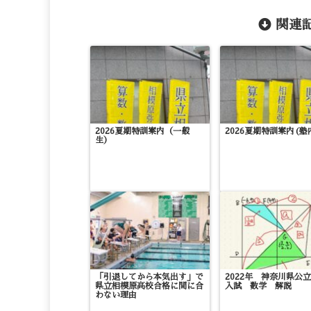
関連記
2026夏期特訓案内（一般
2026夏期特訓案内(塾
生）
「引退してから本気出す」で
2022年 神奈川県公
県立相模原高校合格に間に合
入試 数学 解説
わない理由