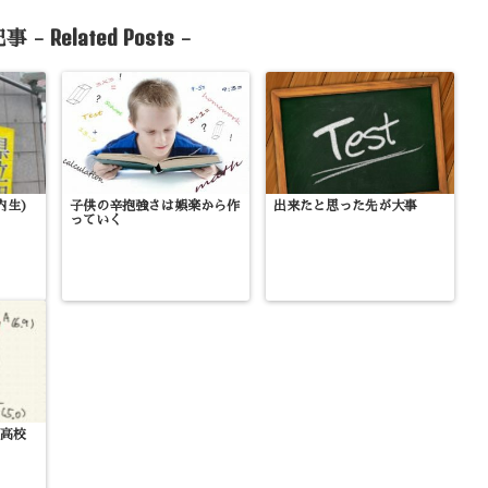
Related Posts
事 -
-
内生)
子供の辛抱強さは娯楽から作
出来たと思った先が大事
っていく
立高校