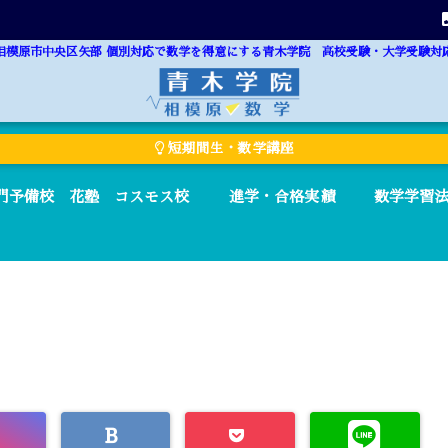
相模原市中央区矢部 個別対応で数学を得意にする青木学院 高校受験・大学受験対
短期間生・数学講座
門予備校 花塾 コスモス校
進学・合格実績
数学学習