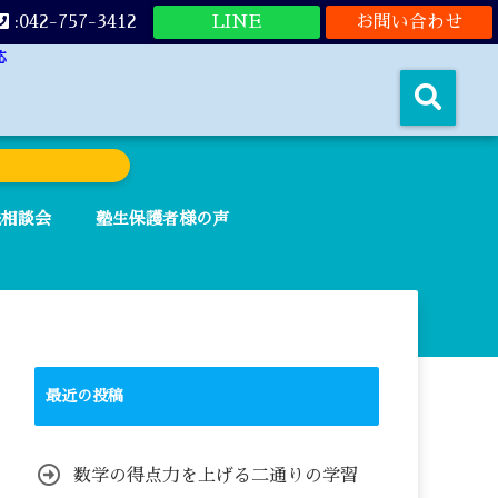
:042-757-3412
LINE
お問い合わせ
応
法相談会
塾生保護者様の声
最近の投稿
数学の得点力を上げる二通りの学習