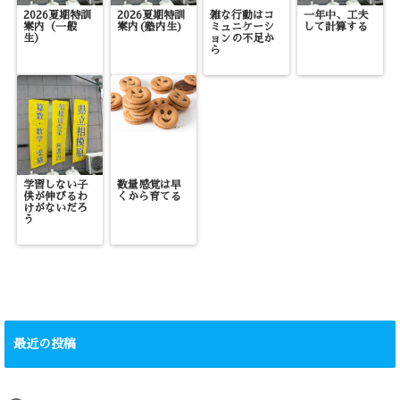
2026夏期特訓
2026夏期特訓
雑な行動はコ
一年中、工夫
案内（一般
案内(塾内生)
ミュニケーシ
して計算する
生）
ョンの不足か
ら
学習しない子
数量感覚は早
供が伸びるわ
くから育てる
けがないだろ
う
最近の投稿