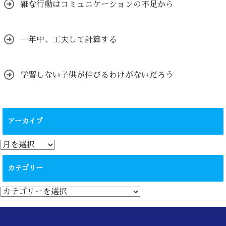
雑な行動はコミュニケーションの不足から
一年中、工夫して計算する
学習しない子供が伸びるわけがないだろう
アーカイブ
ア
ー
カ
カテゴリー
イ
ブ
カ
テ
ゴ
リ
ー