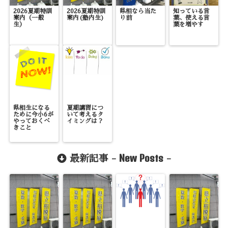
2026夏期特訓
2026夏期特訓
県相なら当た
知っている言
案内（一般
案内(塾内生)
り前
葉、使える言
生）
葉を増やす
県相生になる
夏期講習につ
ために今小6が
いて考えるタ
やっておくべ
イミングは？
きこと
New Posts
最新記事 -
-