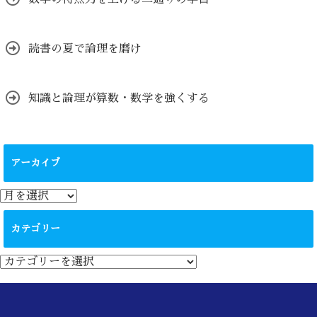
読書の夏で論理を磨け
知識と論理が算数・数学を強くする
アーカイブ
ア
ー
カ
カテゴリー
イ
ブ
カ
テ
ゴ
リ
ー