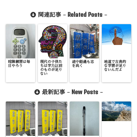
Related Posts
関連記事 -
-
暗算練習は毎
現代の子供た
途中経過も志
地道で古典的
日やろう
ちは学力以前
を高く
な学習が足り
のものが足り
ないんだよ
ない
New Posts
最新記事 -
-