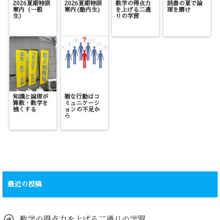
2026夏期特訓
2026夏期特訓
数学の得点力
読書の夏で論
案内（一般
案内(塾内生)
を上げる二通
理を磨け
生）
りの学習
知識と論理が
雑な行動はコ
算数・数学を
ミュニケーシ
強くする
ョンの不足か
ら
最近の投稿
数学の得点力を上げる二通りの学習