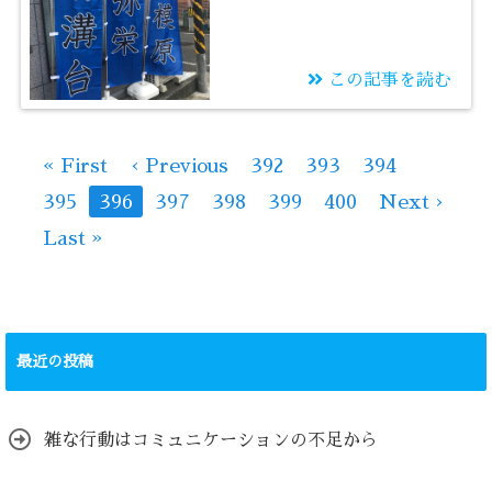
この記事を読む
2021/02/08
相模原市近郊 2021年
« First
‹ Previous
392
393
394
度 令和3年度 県立高
395
396
397
398
399
400
Next ›
校入試 志願倍率(2/8
現在)
Last »
最近の投稿
雑な行動はコミュニケーションの不足から