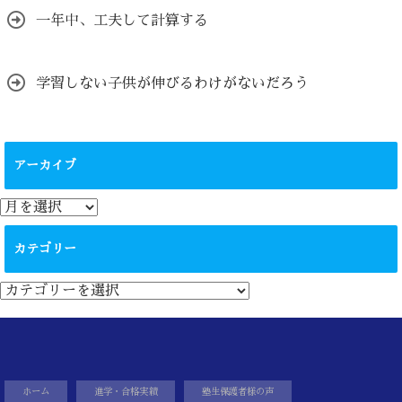
一年中、工夫して計算する
学習しない子供が伸びるわけがないだろう
アーカイブ
ア
ー
カ
カテゴリー
イ
ブ
カ
テ
ゴ
リ
ー
ホーム
進学・合格実績
塾生保護者様の声