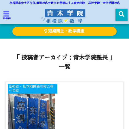
相模原市中央区矢部 個別対応で数学を得意にする青木学院 高校受験・大学受験対応
menu
短期間生・数学講座
「 投稿者アーカイブ：青木学院塾長 」
一覧
県相道・県立相模原高校合格
への道