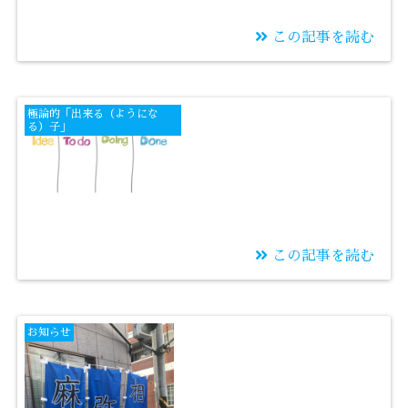
この記事を読む
2021/02/10
基本動作を言語化して
極論的「出来る（ようにな
おく
る）子」
この記事を読む
2021/02/09
「学習する」ハードル
お知らせ
を下げるコツ