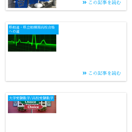
この記事を読む
2021/02/12
神奈川県 公立高校入
県相道・県立相模原高校合格
試受験生の親が今週末
への道
にやるべきこと
この記事を読む
2021/02/11
ストレッチをして集中
大学受験数学/高校受験数学
力復活