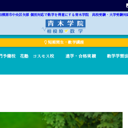
相模原市中央区矢部 個別対応で数学を得意にする青木学院 高校受験・大学受験対
短期間生・数学講座
門予備校 花塾 コスモス校
進学・合格実績
数学学習