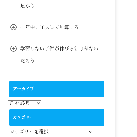
足から
一年中、工夫して計算する
学習しない子供が伸びるわけがない
だろう
アーカイブ
ア
ー
カ
カテゴリー
イ
ブ
カ
テ