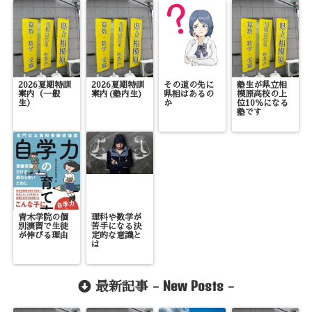
2026夏期特訓
2026夏期特訓
その道の先に
塾生が県立相
案内（一般
案内(塾内生)
県相はあるの
模原高校の上
生）
か
位10％になる
塾です
青木学院の個
理科や数学が
別演習で生徒
苦手になる決
が伸びる理由
定的な意識と
は
New Posts
最新記事 -
-