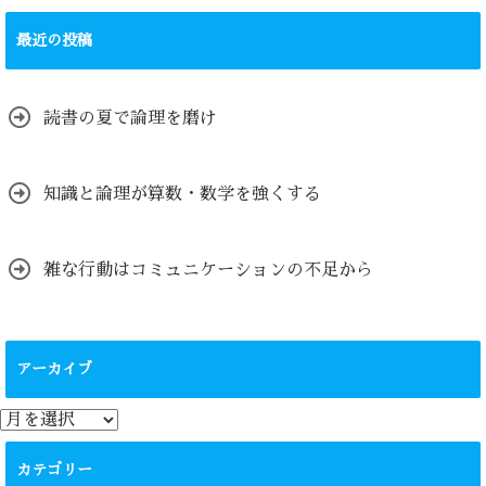
最近の投稿
読書の夏で論理を磨け
知識と論理が算数・数学を強くする
雑な行動はコミュニケーションの不足から
アーカイブ
ア
ー
カ
カテゴリー
イ