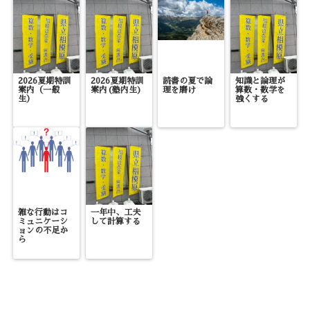
2026夏期特訓
2026夏期特訓
読書の夏で論
知識と論理が
案内（一般
案内(塾内生)
理を磨け
算数・数学を
生）
強くする
雑な行動はコ
一年中、工夫
ミュニケーシ
して計算する
ョンの不足か
ら