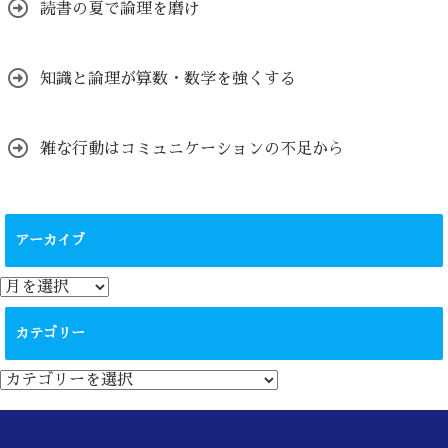
読書の夏で論理を磨け
知識と論理が算数・数学を強くする
雑な行動はコミュニケーションの不足から
アーカイブ
ア
ー
カ
カテゴリー
イ
ブ
カ
テ
ゴ
リ
ー