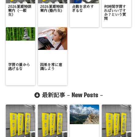
2026夏期特訓
2026夏期特訓
点数を求めす
何時間学習す
案内（一般
案内(塾内生)
ぎるな
ればいいです
生）
か？という質
問
学習の量から
因果を常に意
逃げるな
識しよう
New Posts
最新記事 -
-