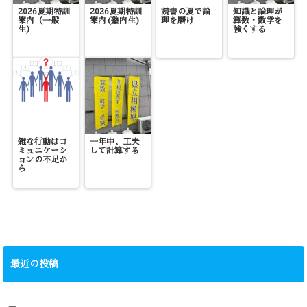
2026夏期特訓
2026夏期特訓
読書の夏で論
知識と論理が
案内（一般
案内(塾内生)
理を磨け
算数・数学を
生）
強くする
雑な行動はコ
一年中、工夫
ミュニケーシ
して計算する
ョンの不足か
ら
最近の投稿