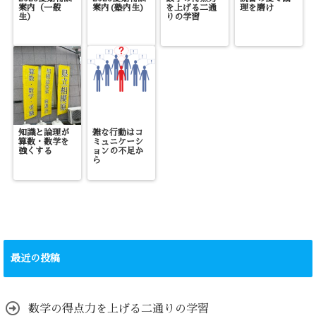
案内（一般
案内(塾内生)
を上げる二通
理を磨け
生）
りの学習
知識と論理が
雑な行動はコ
算数・数学を
ミュニケーシ
強くする
ョンの不足か
ら
最近の投稿
数学の得点力を上げる二通りの学習