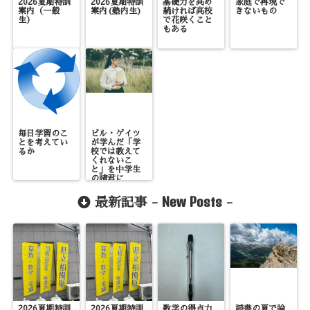
2026夏期特訓
2026夏期特訓
基礎力を高め
家庭で再現で
案内（一般
案内(塾内生)
続ければ高校
きないもの
生）
で花咲くこと
もある
毎日学習のこ
ビル・ゲイツ
とを考えてい
が学んだ「学
るか
校では教えて
くれないこ
と」を中学生
の諸君に
New Posts
最新記事 -
-
2026夏期特訓
2026夏期特訓
数学の得点力
読書の夏で論