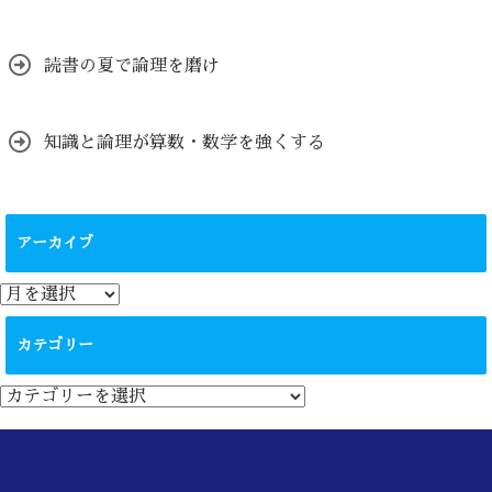
読書の夏で論理を磨け
知識と論理が算数・数学を強くする
アーカイブ
ア
ー
カ
カテゴリー
イ
ブ
カ
テ
ゴ
リ
ー