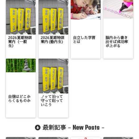
2026夏期特訓
2026夏期特訓
自立した学習
脳内から書き
案内（一般
案内(塾内生)
とは
出せば成功率
生）
が上がる
自信はどこか
ノッて沿って
らくるものか
守って則って
いこう
New Posts
最新記事 -
-