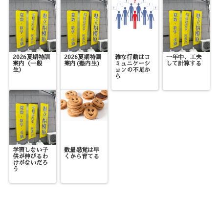
2026夏期特訓
2026夏期特訓
雑な行動はコ
一年中、工夫
案内（一般
案内(塾内生)
ミュニケーシ
して計算する
生）
ョンの不足か
ら
学習しない子
数量感覚は早
供が伸びるわ
くから育てる
けがないだろ
う