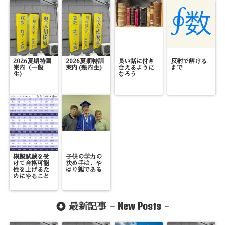
2026夏期特訓
2026夏期特訓
長い話に付き
反射で解ける
案内（一般
案内(塾内生)
合えるように
まで
生）
なろう
模擬試験を受
子供の学力の
けて合格可能
決め手は、や
性を上げるた
はり親である
めにやること
New Posts
最新記事 -
-