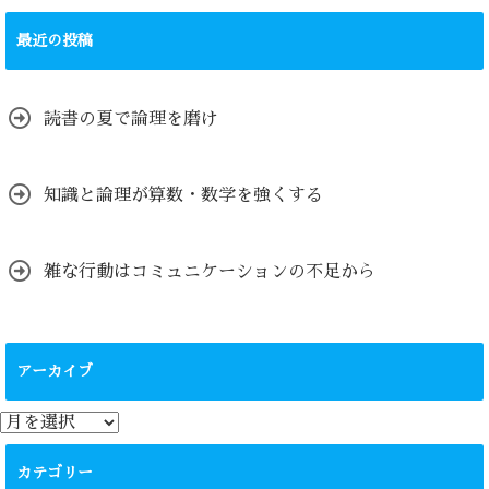
最近の投稿
読書の夏で論理を磨け
知識と論理が算数・数学を強くする
雑な行動はコミュニケーションの不足から
アーカイブ
ア
ー
カ
カテゴリー
イ