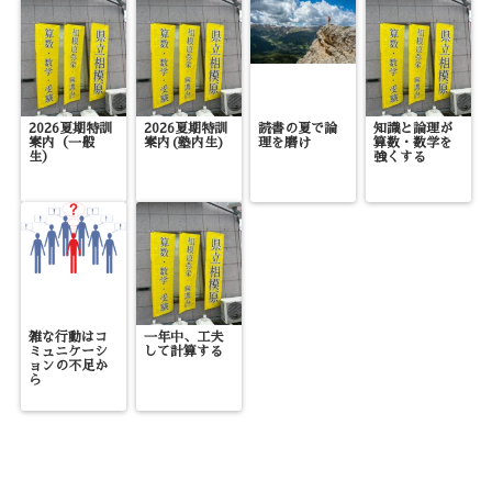
2026夏期特訓
2026夏期特訓
読書の夏で論
知識と論理が
案内（一般
案内(塾内生)
理を磨け
算数・数学を
生）
強くする
雑な行動はコ
一年中、工夫
ミュニケーシ
して計算する
ョンの不足か
ら