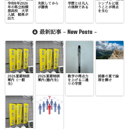
令和8年2026
失敗してから
学歴とは凡人
シンプルに従
年の県立相模
が勝負
の保険である
うことが得点
原高校 大学
を生む
入試 結果が
出た
New Posts
最新記事 -
-
2026夏期特訓
2026夏期特訓
数学の得点力
読書の夏で論
案内（一般
案内(塾内生)
を上げる二通
理を磨け
生）
りの学習