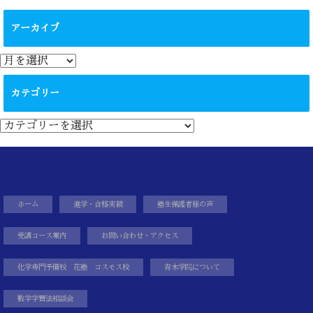
アーカイブ
ア
ー
カ
カテゴリー
イ
ブ
カ
テ
ゴ
リ
ー
ホーム
進学・合格実績
塾生保護者様の声
受講コース案内
お問い合わせ・アクセス
化学専門予備校 花塾 コスモス校
青木学院について
数学学習法相談会