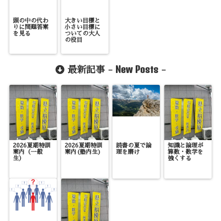
頭の中の代わ
大きい目標と
りに問題答案
小さい目標に
を見る
ついての大人
の役目
New Posts
最新記事 -
-
2026夏期特訓
2026夏期特訓
読書の夏で論
知識と論理が
案内（一般
案内(塾内生)
理を磨け
算数・数学を
生）
強くする