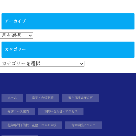
アーカイブ
ア
ー
カ
カテゴリー
イ
ブ
カ
テ
ゴ
リ
ー
ホーム
進学・合格実績
塾生保護者様の声
受講コース案内
お問い合わせ・アクセス
化学専門予備校 花塾 コスモス校
青木学院について