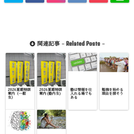
Related Posts
関連記事 -
-
2026夏期特訓
2026夏期特訓
塾は情報を仕
勉強を始める
案内（一般
案内(塾内生)
入れる場でも
理由を探そう
生）
ある