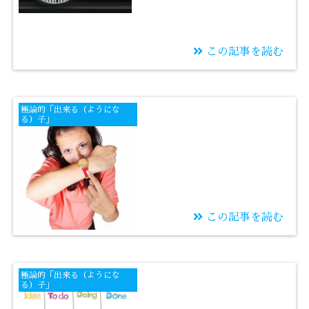
この記事を読む
2025/09/15
15時間前の朝日から睡
極論的「出来る（ようにな
眠をコントロールする
る）子」
この記事を読む
2025/09/14
物事に飽きないために
極論的「出来る（ようにな
る）子」