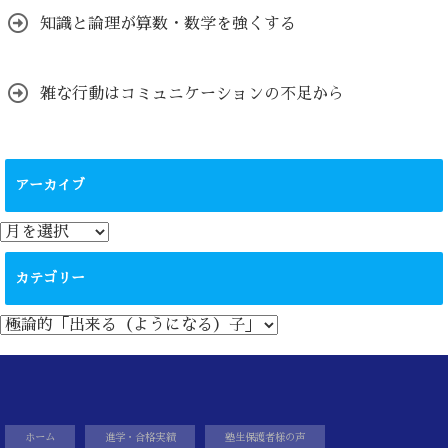
知識と論理が算数・数学を強くする
雑な行動はコミュニケーションの不足から
アーカイブ
ア
ー
カ
カテゴリー
イ
ブ
カ
テ
ゴ
リ
ー
ホーム
進学・合格実績
塾生保護者様の声