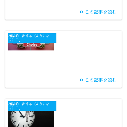
この記事を読む
2025/09/20
合格率は定位置で上げ
極論的「出来る（ようにな
る
る）子」
この記事を読む
2025/09/18
大事なものを選べるよ
極論的「出来る（ようにな
うに学力を上げる
る）子」