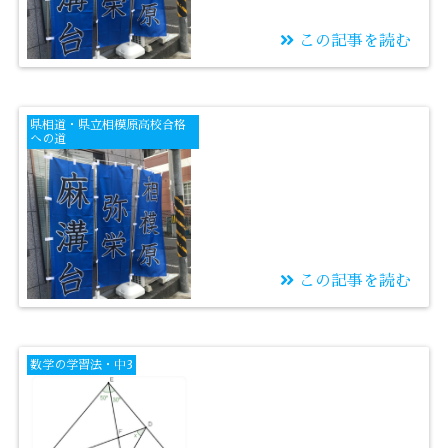
この記事を読む
2022/01/06
正解した先を望むから
県相道・県立相模原高校合格
県相生
への道
この記事を読む
2022/01/05
中2の3学期に450点を
数学の学習法・中3
取って県相を目指す