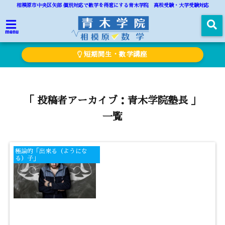
相模原市中央区矢部 個別対応で数学を得意にする青木学院 高校受験・大学受験対応
menu
短期間生・数学講座
「 投稿者アーカイブ：青木学院塾長 」
一覧
極論的「出来る（ようにな
る）子」