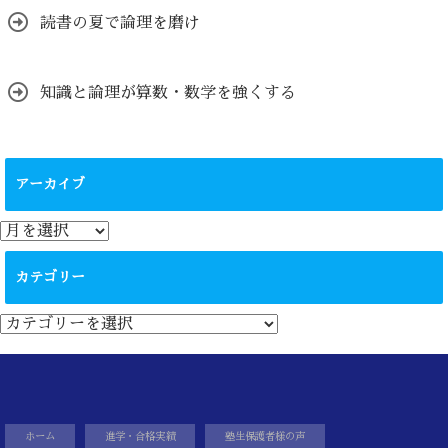
読書の夏で論理を磨け
知識と論理が算数・数学を強くする
アーカイブ
ア
ー
カ
カテゴリー
イ
ブ
カ
テ
ゴ
リ
ー
ホーム
進学・合格実績
塾生保護者様の声