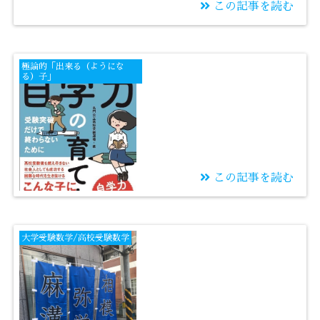
この記事を読む
2022/01/08
素直であること
極論的「出来る（ようにな
る）子」
この記事を読む
2022/01/07
我が子が伸びやすいか
大学受験数学/高校受験数学
どうかの見分け方