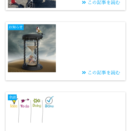
この記事を読む
2023/08/13
失敗がいけないのでは
お知らせ
ない。同じ失敗がいけ
ないのだ。
この記事を読む
2023/08/12
8月度通常授業開始は
余談
8/18(金)