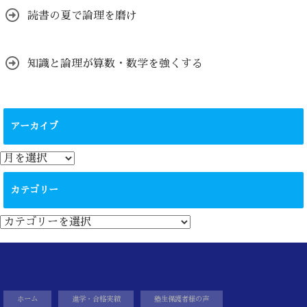
読書の夏で論理を磨け
知識と論理が算数・数学を強くする
アーカイブ
ア
ー
カ
カテゴリー
イ
ブ
カ
テ
ゴ
リ
ー
ホーム
進学・合格実績
塾生保護者様の声