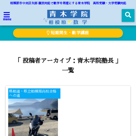
相模原市中央区矢部 個別対応で数学を得意にする青木学院 高校受験・大学受験対応
menu
短期間生・数学講座
「 投稿者アーカイブ：青木学院塾長 」
一覧
県相道・県立相模原高校合格
への道