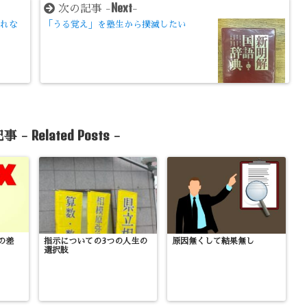
Next
次の記事 -
-
取れな
「うる覚え」を塾生から撲滅したい
Related Posts
事 -
-
の差
指示についての3つの人生の
原因無くして結果無し
選択肢