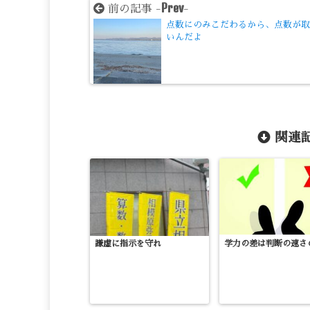
Prev
前の記事 -
-
点数にのみこだわるから、点数が
いんだよ
関連記
謙虚に指示を守れ
学力の差は判断の速さ