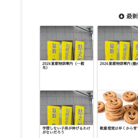
最新
2026夏期特訓案内（一般
2026夏期特訓案内(塾
生）
学習しない子供が伸びるわけ
数量感覚は早くから育
がないだろう