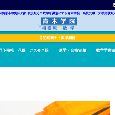
相模原市中央区矢部 個別対応で数学を得意にする青木学院 高校受験・大学受験対
短期間生・数学講座
門予備校 花塾 コスモス校
進学・合格実績
数学学習