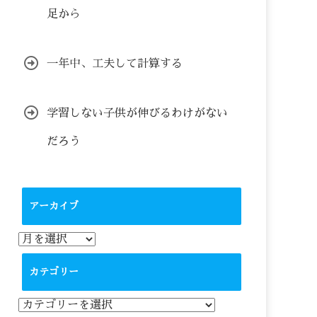
足から
一年中、工夫して計算する
学習しない子供が伸びるわけがない
だろう
アーカイブ
ア
ー
カ
カテゴリー
イ
ブ
カ
テ