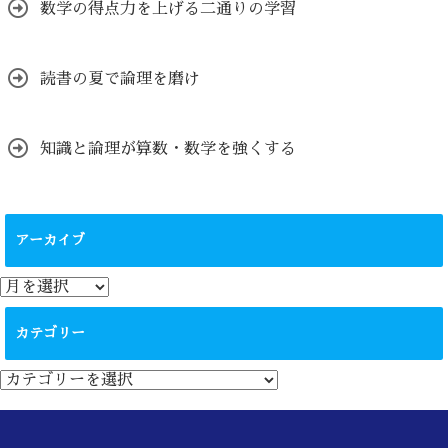
数学の得点力を上げる二通りの学習
読書の夏で論理を磨け
知識と論理が算数・数学を強くする
アーカイブ
ア
ー
カ
カテゴリー
イ
ブ
カ
テ
ゴ
リ
ー