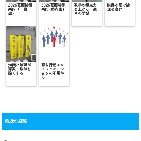
2026夏期特訓
2026夏期特訓
数学の得点力
読書の夏で論
案内（一般
案内(塾内生)
を上げる二通
理を磨け
生）
りの学習
知識と論理が
雑な行動はコ
算数・数学を
ミュニケーシ
強くする
ョンの不足か
ら
最近の投稿