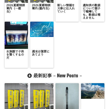
2026夏期特訓
2026夏期特訓
新しい情報を
通知表の数値
案内（一般
案内(塾内生)
大事に仕入れ
について親子
生）
ていく
で喧嘩して
も、数値は増
えません
水族館で子供
週末は復習に
を賢くするの
あてよう
だ
New Posts
最新記事 -
-