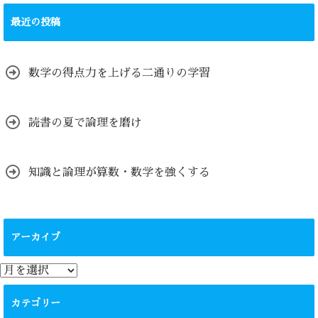
最近の投稿
数学の得点力を上げる二通りの学習
読書の夏で論理を磨け
知識と論理が算数・数学を強くする
アーカイブ
ア
ー
カ
カテゴリー
イ
ブ