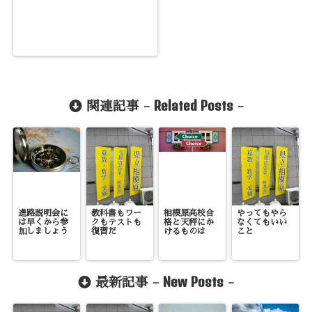
Related Posts
関連記事 -
-
進路説明会に
教科書もワー
相模原高校合
やってもやら
は早くから参
クもテストも
格と天秤にか
なくてもいい
加しましょう
復習だ
けるものは
こと
New Posts
最新記事 -
-