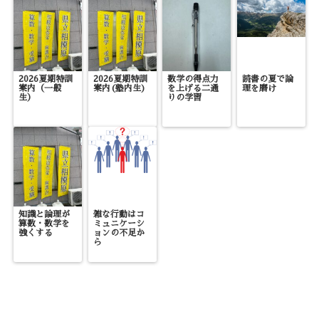
2026夏期特訓
2026夏期特訓
数学の得点力
読書の夏で論
案内（一般
案内(塾内生)
を上げる二通
理を磨け
生）
りの学習
知識と論理が
雑な行動はコ
算数・数学を
ミュニケーシ
強くする
ョンの不足か
ら